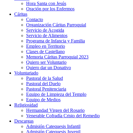
Hora Santa con Jesús
Oración por los Enfermos
Cáritas
Contacto
Organización Cáritas Parroquial
Servicio de Acogida
Servicio de Alimentos
Programa de Infancia y Familia
Empleo en Territorio
Clases de Castellano
Memoria Cáritas Parroquial 2023
Quiero ser Voluntario
Quiero dar un Donativo
Voluntariado
Pastoral de la Salud
Pastoral del Duelo
Pastoral Penitenciaria
Equipo de Limpieza del Templo
Equipo de Medios
Religiosidad
Hermandad Virgen del Rosario
Venerable Cofradía Cristo del Remedio
Descargas
Admisión Catequesis Infantil
Admisión Catequesis Juvenil