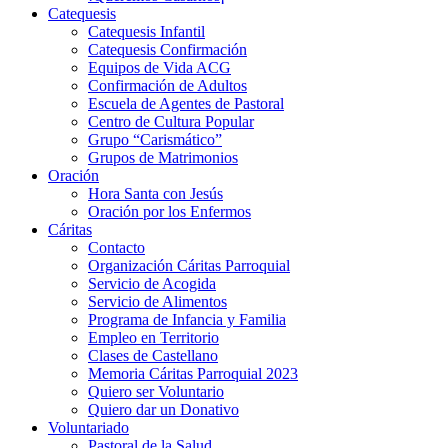
Catequesis
Catequesis Infantil
Catequesis Confirmación
Equipos de Vida ACG
Confirmación de Adultos
Escuela de Agentes de Pastoral
Centro de Cultura Popular
Grupo “Carismático”
Grupos de Matrimonios
Oración
Hora Santa con Jesús
Oración por los Enfermos
Cáritas
Contacto
Organización Cáritas Parroquial
Servicio de Acogida
Servicio de Alimentos
Programa de Infancia y Familia
Empleo en Territorio
Clases de Castellano
Memoria Cáritas Parroquial 2023
Quiero ser Voluntario
Quiero dar un Donativo
Voluntariado
Pastoral de la Salud