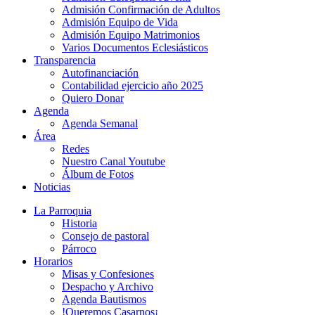
Admisión Confirmación de Adultos
Admisión Equipo de Vida
Admisión Equipo Matrimonios
Varios Documentos Eclesiásticos
Transparencia
Autofinanciación
Contabilidad ejercicio año 2025
Quiero Donar
Agenda
Agenda Semanal
Área
Redes
Nuestro Canal Youtube
Álbum de Fotos
Noticias
La Parroquia
Historia
Consejo de pastoral
Párroco
Horarios
Misas y Confesiones
Despacho y Archivo
Agenda Bautismos
!Queremos Casarnos¡