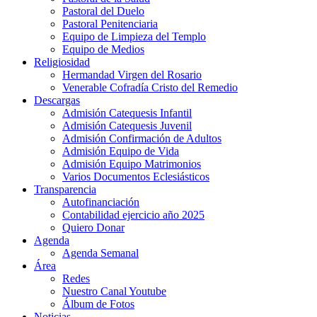
Pastoral del Duelo
Pastoral Penitenciaria
Equipo de Limpieza del Templo
Equipo de Medios
Religiosidad
Hermandad Virgen del Rosario
Venerable Cofradía Cristo del Remedio
Descargas
Admisión Catequesis Infantil
Admisión Catequesis Juvenil
Admisión Confirmación de Adultos
Admisión Equipo de Vida
Admisión Equipo Matrimonios
Varios Documentos Eclesiásticos
Transparencia
Autofinanciación
Contabilidad ejercicio año 2025
Quiero Donar
Agenda
Agenda Semanal
Área
Redes
Nuestro Canal Youtube
Álbum de Fotos
Noticias