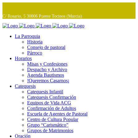
C/ Rosario, 5 30006 Puente Tocinos (Murcia)
La Parroquia
Historia
Consejo de pastoral
Párroco
Horarios
Misas y Confesiones
Despacho y Archivo
Agenda Bautismos
!Queremos Casarnos¡
Catequesis
Catequesis Infantil
Catequesis Confirmación
Equipos de Vida ACG
Confirmación de Adultos
Escuela de Agentes de Pastoral
Centro de Cultura Popular
Grupo “Carismático”
Grupos de Matrimonios
Oración