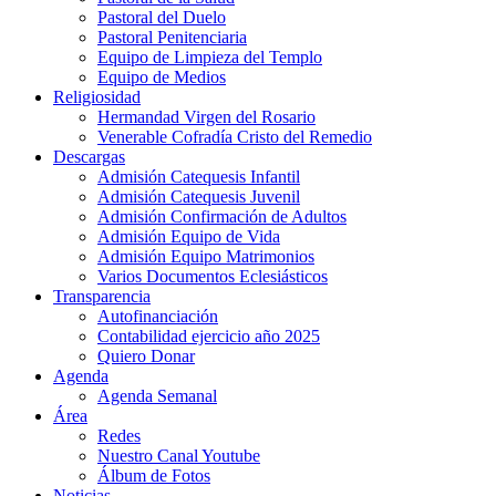
Pastoral del Duelo
Pastoral Penitenciaria
Equipo de Limpieza del Templo
Equipo de Medios
Religiosidad
Hermandad Virgen del Rosario
Venerable Cofradía Cristo del Remedio
Descargas
Admisión Catequesis Infantil
Admisión Catequesis Juvenil
Admisión Confirmación de Adultos
Admisión Equipo de Vida
Admisión Equipo Matrimonios
Varios Documentos Eclesiásticos
Transparencia
Autofinanciación
Contabilidad ejercicio año 2025
Quiero Donar
Agenda
Agenda Semanal
Área
Redes
Nuestro Canal Youtube
Álbum de Fotos
Noticias