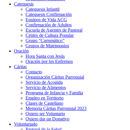
Catequesis
Catequesis Infantil
Catequesis Confirmación
Equipos de Vida ACG
Confirmación de Adultos
Escuela de Agentes de Pastoral
Centro de Cultura Popular
Grupo “Carismático”
Grupos de Matrimonios
Oración
Hora Santa con Jesús
Oración por los Enfermos
Cáritas
Contacto
Organización Cáritas Parroquial
Servicio de Acogida
Servicio de Alimentos
Programa de Infancia y Familia
Empleo en Territorio
Clases de Castellano
Memoria Cáritas Parroquial 2023
Quiero ser Voluntario
Quiero dar un Donativo
Voluntariado
Pastoral de la Salud