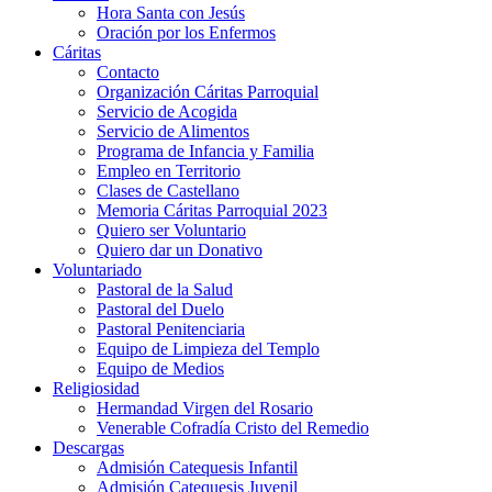
Hora Santa con Jesús
Oración por los Enfermos
Cáritas
Contacto
Organización Cáritas Parroquial
Servicio de Acogida
Servicio de Alimentos
Programa de Infancia y Familia
Empleo en Territorio
Clases de Castellano
Memoria Cáritas Parroquial 2023
Quiero ser Voluntario
Quiero dar un Donativo
Voluntariado
Pastoral de la Salud
Pastoral del Duelo
Pastoral Penitenciaria
Equipo de Limpieza del Templo
Equipo de Medios
Religiosidad
Hermandad Virgen del Rosario
Venerable Cofradía Cristo del Remedio
Descargas
Admisión Catequesis Infantil
Admisión Catequesis Juvenil