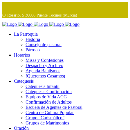
C/ Rosario, 5 30006 Puente Tocinos (Murcia)
La Parroquia
Historia
Consejo de pastoral
Párroco
Horarios
Misas y Confesiones
Despacho y Archivo
Agenda Bautismos
!Queremos Casarnos¡
Catequesis
Catequesis Infantil
Catequesis Confirmación
Equipos de Vida ACG
Confirmación de Adultos
Escuela de Agentes de Pastoral
Centro de Cultura Popular
Grupo “Carismático”
Grupos de Matrimonios
Oración