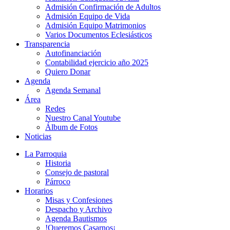
Admisión Confirmación de Adultos
Admisión Equipo de Vida
Admisión Equipo Matrimonios
Varios Documentos Eclesiásticos
Transparencia
Autofinanciación
Contabilidad ejercicio año 2025
Quiero Donar
Agenda
Agenda Semanal
Área
Redes
Nuestro Canal Youtube
Álbum de Fotos
Noticias
La Parroquia
Historia
Consejo de pastoral
Párroco
Horarios
Misas y Confesiones
Despacho y Archivo
Agenda Bautismos
!Queremos Casarnos¡